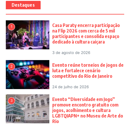
Destaques
Casa Paraty encerra participação
1
na Flip 2026 com cerca de 5 mil
participantes e consolida espaço
dedicado à cultura caiçara
3 de agosto de 2026
Evento reúne torneios de jogos de
2
luta e fortalece cenário
competitivo do Rio de Janeiro
24 de julho de 2026
Evento “Diversidade em Jogo”
3
promove encontro gratuito com
jogos, acolhimento e cultura
LGBTQIAPN+ no Museu de Arte do
Rio