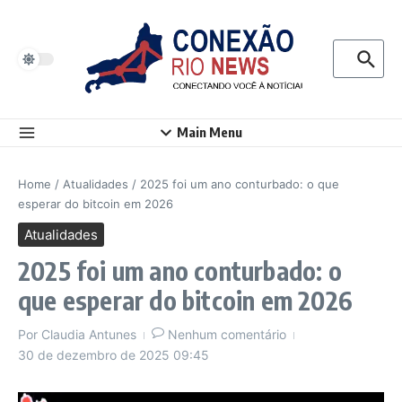
Ir para o conteúdo
Procurar p
Main Menu
Home
/
Atualidades
/
2025 foi um ano conturbado: o que
esperar do bitcoin em 2026
Atualidades
2025 foi um ano conturbado: o
que esperar do bitcoin em 2026
Por
Claudia Antunes
Nenhum comentário
30 de dezembro de 2025
09:45