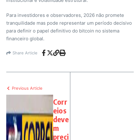
institucional e volatilidade estrutural.
Para investidores e observadores, 2026 não promete
tranquilidade mas pode representar um período decisivo
para definir o papel definitivo do bitcoin no sistema
financeiro global.
Share Article
Previous Article
Corr
eios
deve
m
preci