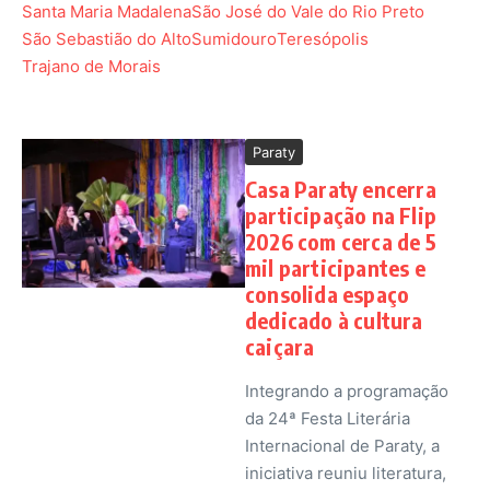
Santa Maria Madalena
São José do Vale do Rio Preto
São Sebastião do Alto
Sumidouro
Teresópolis
Trajano de Morais
Paraty
Casa Paraty encerra
participação na Flip
2026 com cerca de 5
mil participantes e
consolida espaço
dedicado à cultura
caiçara
Integrando a programação
da 24ª Festa Literária
Internacional de Paraty, a
iniciativa reuniu literatura,