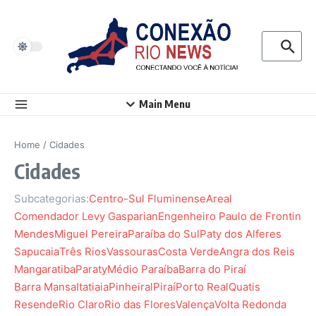
Ir para o conteúdo
Procurar p
Main Menu
Home
/
Cidades
Cidades
Subcategorias:
Centro-Sul Fluminense
Areal
Comendador Levy Gasparian
Engenheiro Paulo de Frontin
Mendes
Miguel Pereira
Paraíba do Sul
Paty dos Alferes
Sapucaia
Três Rios
Vassouras
Costa Verde
Angra dos Reis
Mangaratiba
Paraty
Médio Paraíba
Barra do Piraí
Barra Mansa
Itatiaia
Pinheiral
Piraí
Porto Real
Quatis
Resende
Rio Claro
Rio das Flores
Valença
Volta Redonda