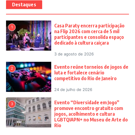
Destaques
Casa Paraty encerra participação
1
na Flip 2026 com cerca de 5 mil
participantes e consolida espaço
dedicado à cultura caiçara
3 de agosto de 2026
Evento reúne torneios de jogos de
2
luta e fortalece cenário
competitivo do Rio de Janeiro
24 de julho de 2026
Evento “Diversidade em Jogo”
3
promove encontro gratuito com
jogos, acolhimento e cultura
LGBTQIAPN+ no Museu de Arte do
Rio