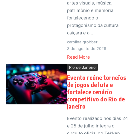
artes visuais, música,
patrimônio e memória,
fortalecendo o
protagonismo da cultura
caiçara e a...
carolina grobber
3 de agosto de 2026
Read More
Rio de Janeiro
Evento reúne torneios
de jogos de luta e
fortalece cenário
competitivo do Rio de
Janeiro
Evento realizado nos dias 24
e 25 de julho integra o
circuito oficial do Tekken