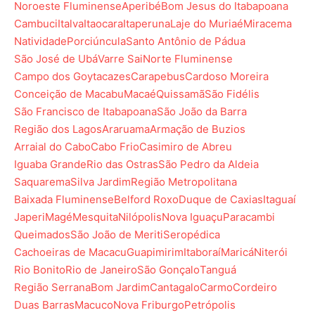
Noroeste Fluminense
Aperibé
Bom Jesus do Itabapoana
Cambuci
Italva
Itaocara
Itaperuna
Laje do Muriaé
Miracema
Natividade
Porciúncula
Santo Antônio de Pádua
São José de Ubá
Varre Sai
Norte Fluminense
Campo dos Goytacazes
Carapebus
Cardoso Moreira
Conceição de Macabu
Macaé
Quissamã
São Fidélis
São Francisco de Itabapoana
São João da Barra
Região dos Lagos
Araruama
Armação de Buzios
Arraial do Cabo
Cabo Frio
Casimiro de Abreu
Iguaba Grande
Rio das Ostras
São Pedro da Aldeia
Saquarema
Silva Jardim
Região Metropolitana
Baixada Fluminense
Belford Roxo
Duque de Caxias
Itaguaí
Japeri
Magé
Mesquita
Nilópolis
Nova Iguaçu
Paracambi
Queimados
São João de Meriti
Seropédica
Cachoeiras de Macacu
Guapimirim
Itaboraí
Maricá
Niterói
Rio Bonito
Rio de Janeiro
São Gonçalo
Tanguá
Região Serrana
Bom Jardim
Cantagalo
Carmo
Cordeiro
Duas Barras
Macuco
Nova Friburgo
Petrópolis