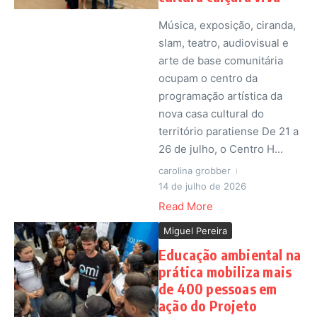
Música, exposição, ciranda,
slam, teatro, audiovisual e
arte de base comunitária
ocupam o centro da
programação artística da
nova casa cultural do
território paratiense De 21 a
26 de julho, o Centro H...
carolina grobber
14 de julho de 2026
Read More
Miguel Pereira
Educação ambiental na
prática mobiliza mais
de 400 pessoas em
ação do Projeto