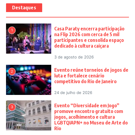
Destaques
Casa Paraty encerra participação
1
na Flip 2026 com cerca de 5 mil
participantes e consolida espaço
dedicado à cultura caiçara
3 de agosto de 2026
Evento reúne torneios de jogos de
2
luta e fortalece cenário
competitivo do Rio de Janeiro
24 de julho de 2026
Evento “Diversidade em Jogo”
3
promove encontro gratuito com
jogos, acolhimento e cultura
LGBTQIAPN+ no Museu de Arte do
Rio