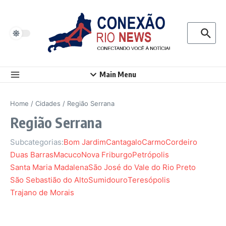
Ir para o conteúdo
Procurar p
Main Menu
Home
/
Cidades
/
Região Serrana
Região Serrana
Subcategorias:
Bom Jardim
Cantagalo
Carmo
Cordeiro
Duas Barras
Macuco
Nova Friburgo
Petrópolis
Santa Maria Madalena
São José do Vale do Rio Preto
São Sebastião do Alto
Sumidouro
Teresópolis
Trajano de Morais