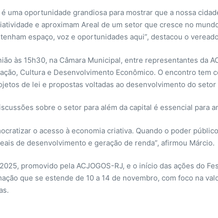
 é uma oportunidade grandiosa para mostrar que a nossa cidad
iatividade e aproximam Areal de um setor que cresce no mundo 
 tenham espaço, voz e oportunidades aqui”, destacou o veread
ião às 15h30, na Câmara Municipal, entre representantes da 
ção, Cultura e Desenvolvimento Econômico. O encontro tem com
ojetos de lei e propostas voltadas ao desenvolvimento do setor 
iscussões sobre o setor para além da capital é essencial para 
ocratizar o acesso à economia criativa. Quando o poder públic
ais de desenvolvimento e geração de renda”, afirmou Márcio.
025, promovido pela ACJOGOS-RJ, e o início das ações do Fe
ção que se estende de 10 a 14 de novembro, com foco na valo
ras.