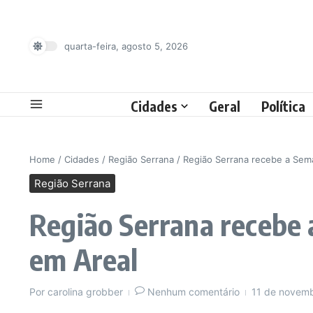
Ir para o conteúdo
quarta-feira, agosto 5, 2026
Cidades
Geral
Política
Home
/
Cidades
/
Região Serrana
/
Região Serrana recebe a Sem
Região Serrana
Região Serrana recebe 
em Areal
Por
carolina grobber
Nenhum comentário
11 de novem