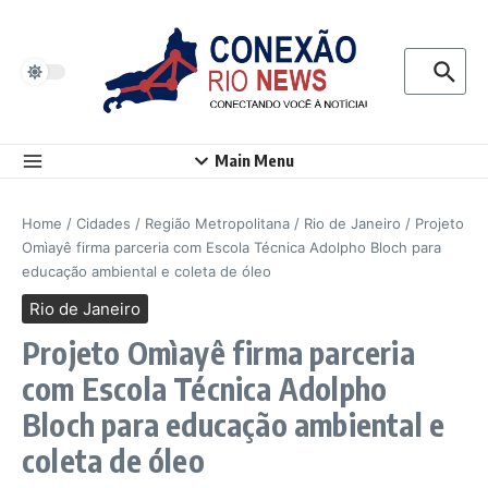
Ir para o conteúdo
Procurar p
Main Menu
Home
/
Cidades
/
Região Metropolitana
/
Rio de Janeiro
/
Projeto
Omìayê firma parceria com Escola Técnica Adolpho Bloch para
educação ambiental e coleta de óleo
Rio de Janeiro
Projeto Omìayê firma parceria
com Escola Técnica Adolpho
Bloch para educação ambiental e
coleta de óleo