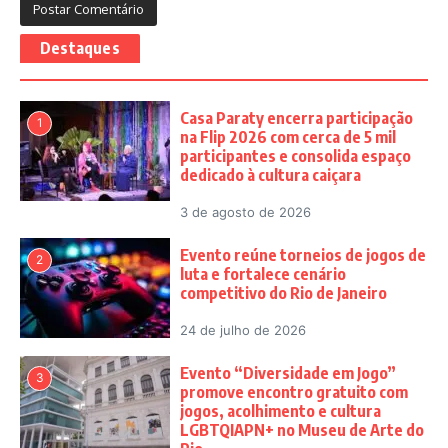
Destaques
Casa Paraty encerra participação
1
na Flip 2026 com cerca de 5 mil
participantes e consolida espaço
dedicado à cultura caiçara
3 de agosto de 2026
Evento reúne torneios de jogos de
2
luta e fortalece cenário
competitivo do Rio de Janeiro
24 de julho de 2026
Evento “Diversidade em Jogo”
3
promove encontro gratuito com
jogos, acolhimento e cultura
LGBTQIAPN+ no Museu de Arte do