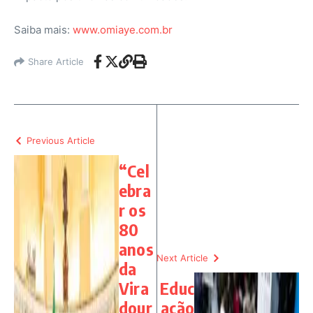
Saiba mais:
www.omiaye.com.br
Share Article
Previous Article
“Cel
ebra
r os
80
anos
Next Article
da
Vira
Educ
dour
ação