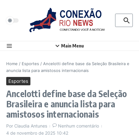
Ir para o conteúdo
Procurar p
Main Menu
Home
/
Esportes
/
Ancelotti define base da Seleção Brasileira e
anuncia lista para amistosos internacionais
Esportes
Ancelotti define base da Seleção
Brasileira e anuncia lista para
amistosos internacionais
Por
Claudia Antunes
Nenhum comentário
4 de novembro de 2025
10:42