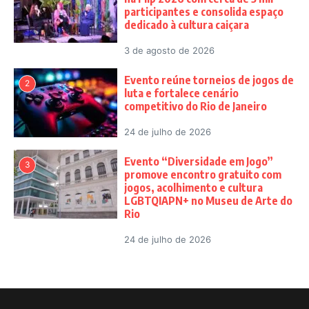
participantes e consolida espaço
dedicado à cultura caiçara
3 de agosto de 2026
Evento reúne torneios de jogos de
2
luta e fortalece cenário
competitivo do Rio de Janeiro
24 de julho de 2026
Evento “Diversidade em Jogo”
3
promove encontro gratuito com
jogos, acolhimento e cultura
LGBTQIAPN+ no Museu de Arte do
Rio
24 de julho de 2026