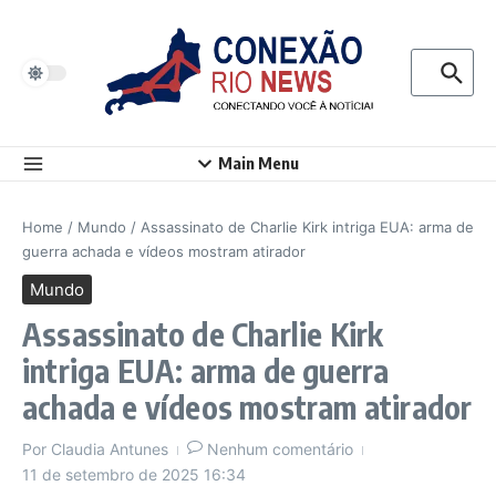
Ir para o conteúdo
Procurar p
Main Menu
Home
/
Mundo
/
Assassinato de Charlie Kirk intriga EUA: arma de
guerra achada e vídeos mostram atirador
Mundo
Assassinato de Charlie Kirk
intriga EUA: arma de guerra
achada e vídeos mostram atirador
Por
Claudia Antunes
Nenhum comentário
11 de setembro de 2025
16:34