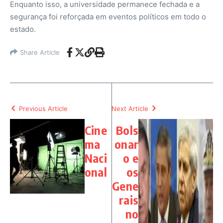
Enquanto isso, a universidade permanece fechada e a
segurança foi reforçada em eventos políticos em todo o
estado.
Share Article
Previous Article
Next Article
Cine
Bols
ma
onar
Naci
o e
onal
os
Gene
rais
no