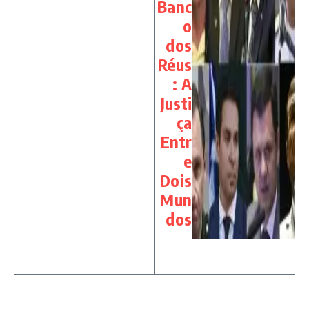
Banc
o
dos
Réus
: A
Justi
ça
Entr
e
Dois
Mun
dos