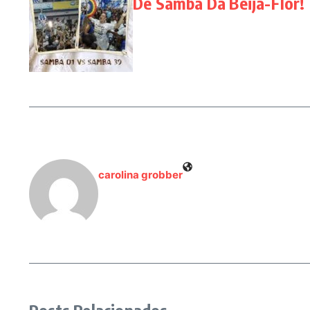
De Samba Da Beija-Flor!
carolina grobber
Posts Relacionados