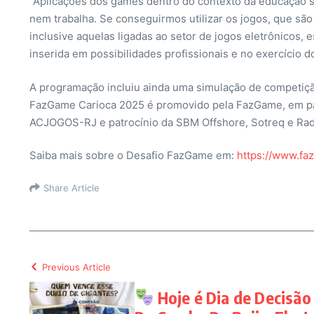
“Aplicações dos games dentro do contexto da educação s
nem trabalha. Se conseguirmos utilizar os jogos, que são
inclusive aquelas ligadas ao setor de jogos eletrônicos,
inserida em possibilidades profissionais e no exercício d
A programação incluiu ainda uma simulação de competição
FazGame Carioca 2025 é promovido pela FazGame, em parce
ACJOGOS-RJ e patrocínio da SBM Offshore, Sotreq e Rad
Saiba mais sobre o Desafio FazGame em:
https://www.fa
Share Article
Previous Article
Hoje é Dia de Decisão 