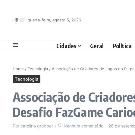
Ir para o conteúdo
quarta-feira, agosto 5, 2026
Cidades
Geral
Política
Home
/
Tecnologia
/
Associação de Criadores de Jogos do RJ pa
Tecnologia
Associação de Criadore
Desafio FazGame Cario
Por
carolina grobber
Nenhum comentário
26 de setem