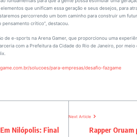
ão fundamentais para que a gente possa estimular uma geraçã
 elementos que unificam essa geração e seus desejos, para atra
 estaremos percorrendo um bom caminho para construir um futuro
o pensamento crítico”, destacou.
 de e-sports na Arena Gamer, que proporcionou uma experiência
ria com a Prefeitura da Cidade do Rio de Janeiro, por meio d
ix.
zgame.com.br/solucoes/para-empresas/desafio-fazgame
Next Article
Em Nilópolis: Final
Rapper Oruam p