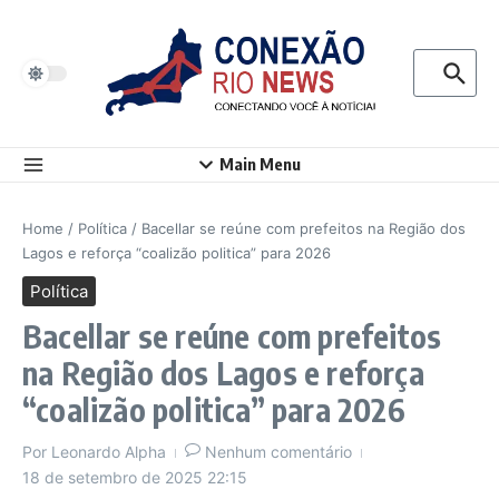
Ir para o conteúdo
Procurar p
Main Menu
Home
/
Política
/
Bacellar se reúne com prefeitos na Região dos
Lagos e reforça “coalizão politica” para 2026
Política
Bacellar se reúne com prefeitos
na Região dos Lagos e reforça
“coalizão politica” para 2026
Por
Leonardo Alpha
Nenhum comentário
18 de setembro de 2025
22:15