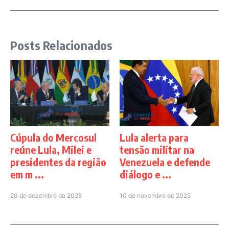
Posts Relacionados
Cúpula do Mercosul
Lula alerta para
reúne Lula, Milei e
tensão militar na
presidentes da região
Venezuela e defende
em m ...
diálogo e ...
20 de dezembro de 2025
10 de novembro de 2025