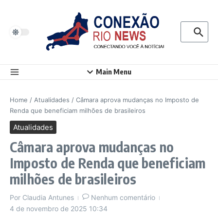
Ir para o conteúdo
Procurar p
Main Menu
Home
/
Atualidades
/
Câmara aprova mudanças no Imposto de
Renda que beneficiam milhões de brasileiros
Atualidades
Câmara aprova mudanças no
Imposto de Renda que beneficiam
milhões de brasileiros
Por
Claudia Antunes
Nenhum comentário
4 de novembro de 2025
10:34