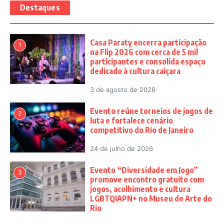
Destaques
Casa Paraty encerra participação
1
na Flip 2026 com cerca de 5 mil
participantes e consolida espaço
dedicado à cultura caiçara
3 de agosto de 2026
Evento reúne torneios de jogos de
2
luta e fortalece cenário
competitivo do Rio de Janeiro
24 de julho de 2026
Evento “Diversidade em Jogo”
3
promove encontro gratuito com
jogos, acolhimento e cultura
LGBTQIAPN+ no Museu de Arte do
Rio