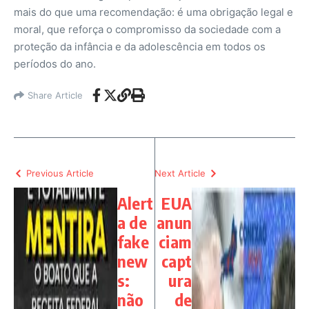
mais do que uma recomendação: é uma obrigação legal e
moral, que reforça o compromisso da sociedade com a
proteção da infância e da adolescência em todos os
períodos do ano.
Share Article
Previous Article
Next Article
Alert
EUA
a de
anun
fake
ciam
new
capt
s:
ura
não
de