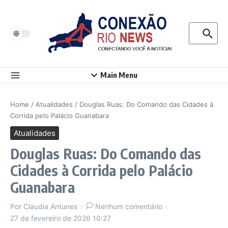
Ir para o conteúdo
Procurar p
Main Menu
Home
/
Atualidades
/
Douglas Ruas: Do Comando das Cidades à
Corrida pelo Palácio Guanabara​
Atualidades
Douglas Ruas: Do Comando das
Cidades à Corrida pelo Palácio
Guanabara​
Por
Claudia Antunes
Nenhum comentário
27 de fevereiro de 2026
10:27