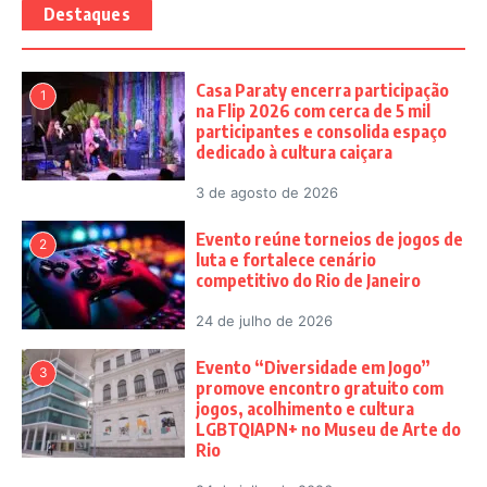
Destaques
Casa Paraty encerra participação
1
na Flip 2026 com cerca de 5 mil
participantes e consolida espaço
dedicado à cultura caiçara
3 de agosto de 2026
Evento reúne torneios de jogos de
2
luta e fortalece cenário
competitivo do Rio de Janeiro
24 de julho de 2026
Evento “Diversidade em Jogo”
3
promove encontro gratuito com
jogos, acolhimento e cultura
LGBTQIAPN+ no Museu de Arte do
Rio