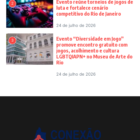
Evento reúne torneios de jogos de
2
luta e fortalece cenário
competitivo do Rio de Janeiro
24 de julho de 2026
Evento “Diversidade em Jogo”
3
promove encontro gratuito com
jogos, acolhimento e cultura
LGBTQIAPN+ no Museu de Arte do
Rio
24 de julho de 2026