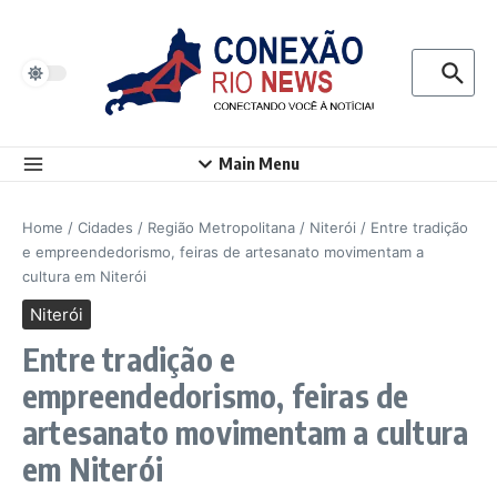
Ir para o conteúdo
Procurar p
Main Menu
Home
/
Cidades
/
Região Metropolitana
/
Niterói
/
Entre tradição
e empreendedorismo, feiras de artesanato movimentam a
cultura em Niterói
Niterói
Entre tradição e
empreendedorismo, feiras de
artesanato movimentam a cultura
em Niterói