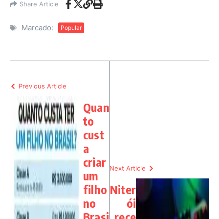
Share Article
Marcado:
Popular
Previous Article
Quan
to
cust
a
criar
Next Article
um
filho
Niter
no
ói
Brasi
rece