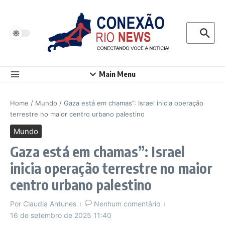
Ir para o conteúdo
Procurar p
Main Menu
Home
/
Mundo
/
Gaza está em chamas”: Israel inicia operação
terrestre no maior centro urbano palestino
Mundo
Gaza está em chamas”: Israel
inicia operação terrestre no maior
centro urbano palestino
Por
Claudia Antunes
Nenhum comentário
16 de setembro de 2025
11:40