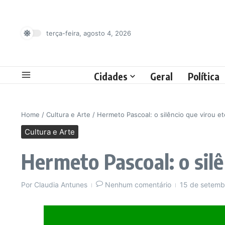
Ir para o conteúdo
terça-feira, agosto 4, 2026
Cidades
Geral
Política
Home
/
Cultura e Arte
/
Hermeto Pascoal: o silêncio que virou e
Cultura e Arte
Hermeto Pascoal: o sil
Por
Claudia Antunes
Nenhum comentário
15 de setem