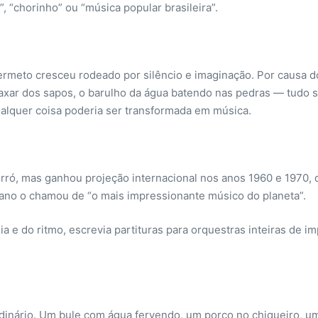
, “chorinho” ou “música popular brasileira”.
meto cresceu rodeado por silêncio e imaginação. Por causa do 
axar dos sapos, o barulho da água batendo nas pedras — tudo se 
alquer coisa poderia ser transformada em música.
rró, mas ganhou projeção internacional nos anos 1960 e 1970,
cano o chamou de “o mais impressionante músico do planeta”.
a e do ritmo, escrevia partituras para orquestras inteiras de 
dinário. Um bule com água fervendo, um porco no chiqueiro, u