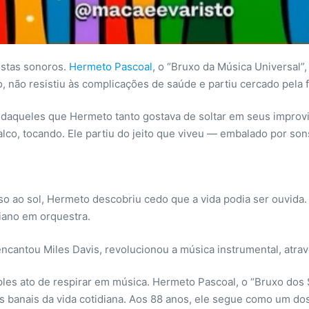
istas sonoros.
Hermeto Pascoal
, o “Bruxo da Música Universal”
, não resistiu às complicações de saúde e partiu cercado pela fam
aqueles que Hermeto tanto gostava de soltar em seus improvis
alco, tocando. Ele partiu do jeito que viveu — embalado por son
uso ao sol, Hermeto descobriu cedo que a vida podia ser ouvida.
diano em orquestra.
cantou Miles Davis, revolucionou a música instrumental, atrav
s ato de respirar em música. Hermeto Pascoal, o “Bruxo dos So
is banais da vida cotidiana. Aos 88 anos, ele segue como um d