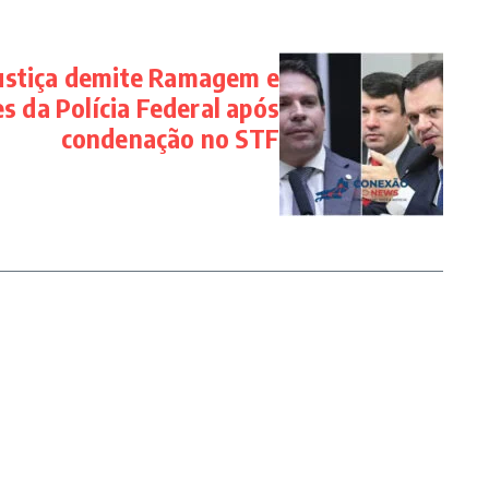
Justiça demite Ramagem e
s da Polícia Federal após
condenação no STF