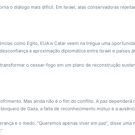
 torna o diálogo mais difícil. Em Israel, alas conservadoras rej
ências como Egito, EUA e Catar veem na trégua uma oportunida
desconfiança a aproximação diplomática entre Israel e países 
é transformar o cessar-fogo em um plano de reconstrução suste
frimento. Mas ainda não é o fim do conflito. A paz dependerá d
o bloqueio de Gaza, a falta de reconhecimento mútuo e a ausênc
perança e o medo. “Queremos apenas viver em paz”, disse uma m
.”