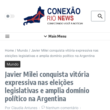
Ir para o conteúdo
Procurar p
Main Menu
Home
/
Mundo
/
Javier Milei conquista vitória expressiva nas
eleições legislativas e amplia domínio político na Argentina
Mundo
Javier Milei conquista vitória
expressiva nas eleições
legislativas e amplia domínio
político na Argentina
Por
Claudia Antunes
Nenhum comentário