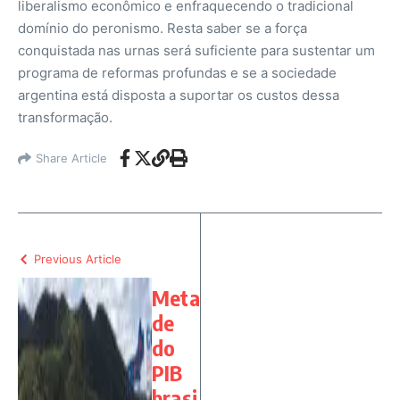
liberalismo econômico e enfraquecendo o tradicional
domínio do peronismo. Resta saber se a força
conquistada nas urnas será suficiente para sustentar um
programa de reformas profundas e se a sociedade
argentina está disposta a suportar os custos dessa
transformação.
Share Article
Previous Article
Meta
de
do
PIB
brasi