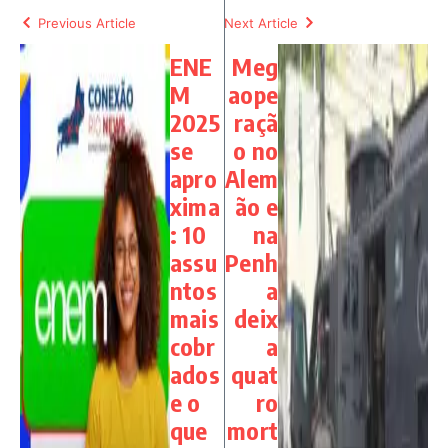
Previous Article
Next Article
ENE
Meg
M
aope
2025
raçã
se
o no
apro
Alem
xima
ão e
: 10
na
assu
Penh
ntos
a
mais
deix
cobr
a
ados
quat
e o
ro
que
mort