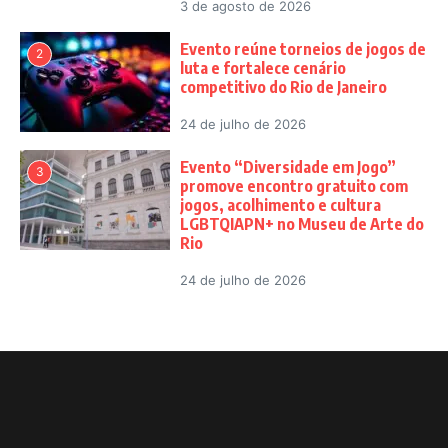
3 de agosto de 2026
Evento reúne torneios de jogos de
2
luta e fortalece cenário
competitivo do Rio de Janeiro
24 de julho de 2026
Evento “Diversidade em Jogo”
3
promove encontro gratuito com
jogos, acolhimento e cultura
LGBTQIAPN+ no Museu de Arte do
Rio
24 de julho de 2026