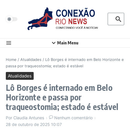
Ir para o conteúdo
Procurar p
Main Menu
Home
/
Atualidades
/
Lô Borges é internado em Belo Horizonte e
passa por traqueostomia; estado é estável
Atualidades
Lô Borges é internado em Belo
Horizonte e passa por
traqueostomia; estado é estável
Por
Claudia Antunes
Nenhum comentário
28 de outubro de 2025
10:07