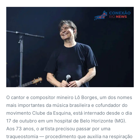
O cantor e compositor mineiro Lô Borges, um dos nomes
mais importantes da música brasileira e cofundador do
movimento Clube da Esquina, está internado desde o dia
17 de outubro em um hospital de Belo Horizonte (MG).
Aos 73 anos, o artista precisou passar por uma
traqueostomia — procedimento que auxilia na respiração