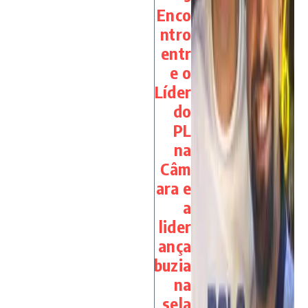
Enco
ntro
entr
e o
Líder
do
PL
na
Câm
ara e
a
lider
ança
buzia
na
sela