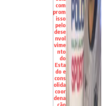
com
prom
isso
pelo
dese
nvol
vime
nto
do
Esta
do e
cons
olida
coor
dena
ção