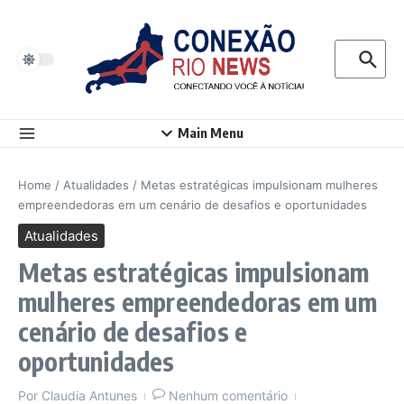
Ir para o conteúdo
Procurar p
Main Menu
Home
/
Atualidades
/
Metas estratégicas impulsionam mulheres
empreendedoras em um cenário de desafios e oportunidades
Atualidades
Metas estratégicas impulsionam
mulheres empreendedoras em um
cenário de desafios e
oportunidades
Por
Claudia Antunes
Nenhum comentário