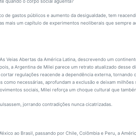
até quando o corpo social aguenta?
ico de gastos públicos e aumento da desigualdade, tem reacendid
enas mais um capítulo de experimentos neoliberais que sempre 
, As Veias Abertas da América Latina, descrevendo um contine
pois, a Argentina de Milei parece um retrato atualizado desse d
ortar regulações reacende a dependência externa, tornando o 
das como necessárias, aprofundam a exclusão e deixam milhões 
e movimentos sociais, Milei reforça um choque cultural que també
pulsassem, jorrando contradições nunca cicatrizadas.
éxico ao Brasil, passando por Chile, Colômbia e Peru, a Améri