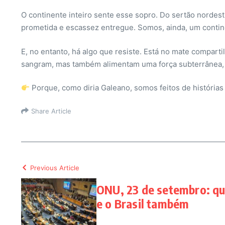
O continente inteiro sente esse sopro. Do sertão nordesti
prometida e escassez entregue. Somos, ainda, um contine
E, no entanto, há algo que resiste. Está no mate comparti
sangram, mas também alimentam uma força subterrânea, qu
Porque, como diria Galeano, somos feitos de história
Share Article
Previous Article
ONU, 23 de setembro: q
e o Brasil também