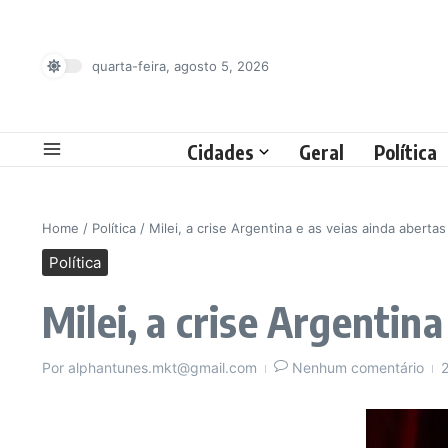
Ir para o conteúdo
quarta-feira, agosto 5, 2026
Cidades
Geral
Política
Home
/
Política
/
Milei, a crise Argentina e as veias ainda aberta
Política
Milei, a crise Argentin
Por
alphantunes.mkt@gmail.com
Nenhum comentário