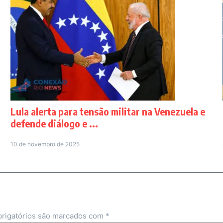
Lula alerta para tensão militar na Venezuela e
defende diálogo e ...
10 de novembro de 2025
rigatórios são marcados com
*