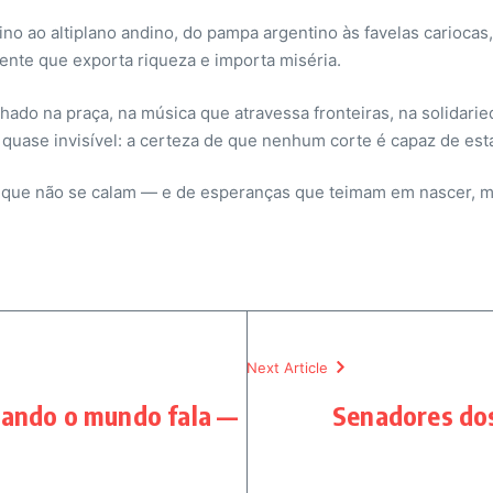
no ao altiplano andino, do pampa argentino às favelas cariocas,
nte que exporta riqueza e importa miséria.
lhado na praça, na música que atravessa fronteiras, na solidari
ase invisível: a certeza de que nenhum corte é capaz de estan
s que não se calam — e de esperanças que teimam em nascer, m
Next Article
uando o mundo fala —
Senadores do