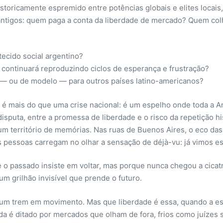
historicamente espremido entre potências globais e elites loc
 antigos: quem paga a conta da liberdade de mercado? Quem col
tecido social argentino?
 continuará reproduzindo ciclos de esperança e frustração?
ta — ou de modelo — para outros países latino-americanos?
 é mais do que uma crise nacional: é um espelho onde toda a Amé
sputa, entre a promessa de liberdade e o risco da repetição his
um território de memórias. Nas ruas de Buenos Aires, o eco da
 pessoas carregam no olhar a sensação de déjà-vu: já vimos ess
e o passado insiste em voltar, mas porque nunca chegou a cica
um grilhão invisível que prende o futuro.
 num trem em movimento. Mas que liberdade é essa, quando a es
 é ditado por mercados que olham de fora, frios como juízes 