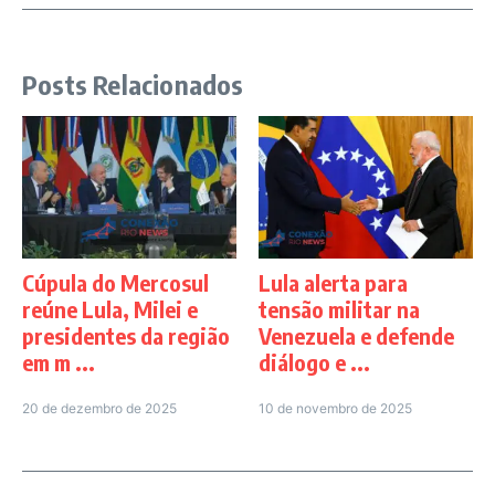
Posts Relacionados
Cúpula do Mercosul
Lula alerta para
reúne Lula, Milei e
tensão militar na
presidentes da região
Venezuela e defende
em m ...
diálogo e ...
20 de dezembro de 2025
10 de novembro de 2025