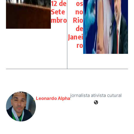
12 de
os
Sete
no
mbro
Rio
de
Janei
ro
jornalista ativista cutural
Leonardo Alpha