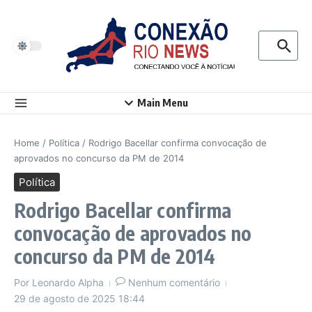
Ir para o conteúdo
Procurar p
Main Menu
Home
/
Política
/
Rodrigo Bacellar confirma convocação de
aprovados no concurso da PM de 2014
Política
Rodrigo Bacellar confirma
convocação de aprovados no
concurso da PM de 2014
Por
Leonardo Alpha
Nenhum comentário
29 de agosto de 2025
18:44