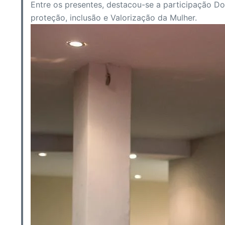
Entre os presentes, destacou-se a participação Do
proteção, inclusão e Valorização da Mulher.