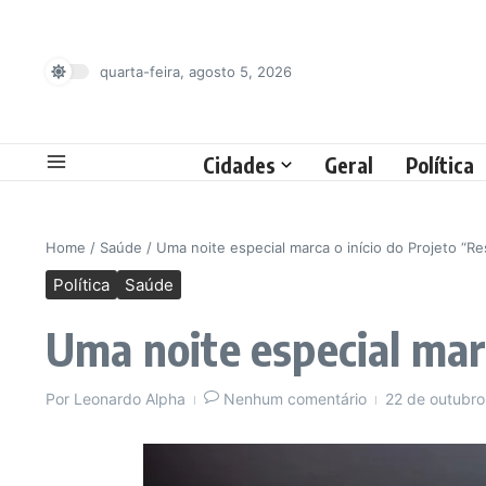
Ir para o conteúdo
quarta-feira, agosto 5, 2026
Cidades
Geral
Política
Home
/
Saúde
/
Uma noite especial marca o início do Projeto “Re
Política
Saúde
Uma noite especial mar
Por
Leonardo Alpha
Nenhum comentário
22 de outubr