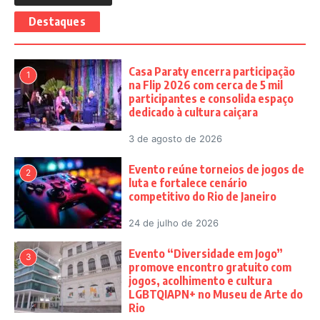
Destaques
Casa Paraty encerra participação
1
na Flip 2026 com cerca de 5 mil
participantes e consolida espaço
dedicado à cultura caiçara
3 de agosto de 2026
Evento reúne torneios de jogos de
2
luta e fortalece cenário
competitivo do Rio de Janeiro
24 de julho de 2026
Evento “Diversidade em Jogo”
3
promove encontro gratuito com
jogos, acolhimento e cultura
LGBTQIAPN+ no Museu de Arte do
Rio