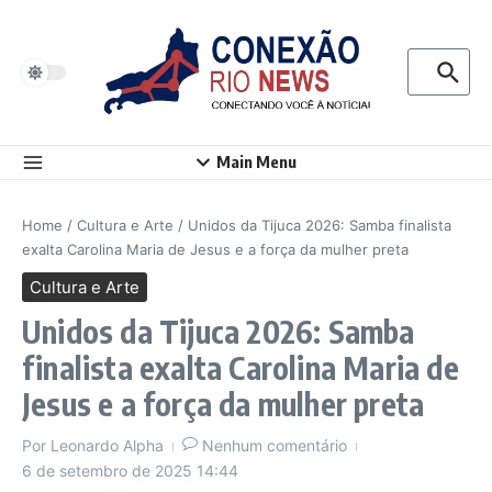
Ir para o conteúdo
Procurar p
Main Menu
Home
/
Cultura e Arte
/
Unidos da Tijuca 2026: Samba finalista
exalta Carolina Maria de Jesus e a força da mulher preta
Cultura e Arte
Unidos da Tijuca 2026: Samba
finalista exalta Carolina Maria de
Jesus e a força da mulher preta
Por
Leonardo Alpha
Nenhum comentário
6 de setembro de 2025
14:44