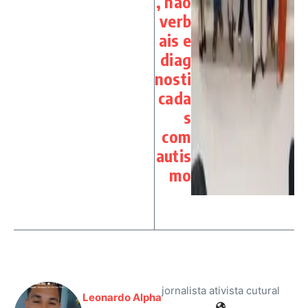
, não
verb
ais e
diag
nosti
cada
s
com
autis
mo
jornalista ativista cutural
Leonardo Alpha