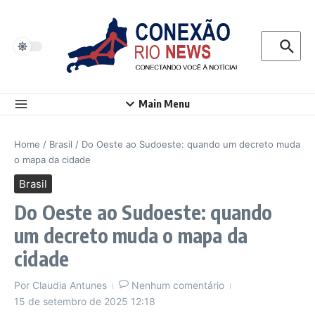
Ir para o conteúdo
Procurar p
Main Menu
Home
/
Brasil
/
Do Oeste ao Sudoeste: quando um decreto muda
o mapa da cidade
Brasil
Do Oeste ao Sudoeste: quando
um decreto muda o mapa da
cidade
Por
Claudia Antunes
Nenhum comentário
15 de setembro de 2025
12:18