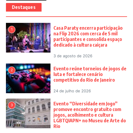
Destaques
Casa Paraty encerra participação
1
na Flip 2026 com cerca de 5 mil
participantes e consolida espaço
dedicado à cultura caiçara
3 de agosto de 2026
Evento reúne torneios de jogos de
2
luta e fortalece cenário
competitivo do Rio de Janeiro
24 de julho de 2026
Evento “Diversidade em Jogo”
3
promove encontro gratuito com
jogos, acolhimento e cultura
LGBTQIAPN+ no Museu de Arte do
Rio