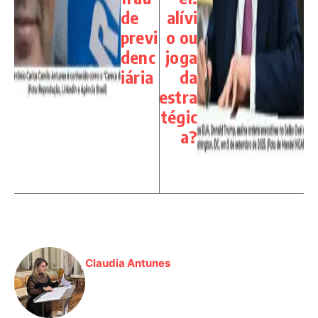
de
alívi
previ
o ou
denc
joga
iária
da
estra
tégic
a?
Claudia Antunes