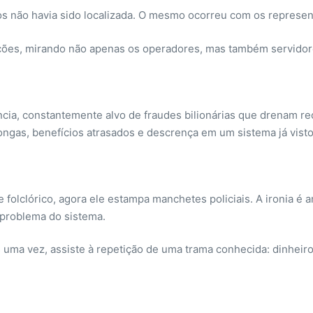
os não havia sido localizada. O mesmo ocorreu com os represen
igações, mirando não apenas os operadores, mas também servid
ncia, constantemente alvo de fraudes bilionárias que drenam re
 longas, benefícios atrasados e descrença em um sistema já vis
 folclórico, agora ele estampa manchetes policiais. A ironia 
 problema do sistema.
ma vez, assiste à repetição de uma trama conhecida: dinheiro fác