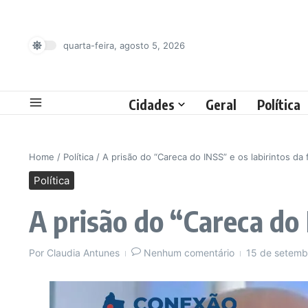
Ir para o conteúdo
quarta-feira, agosto 5, 2026
Cidades
Geral
Política
Home
/
Política
/
A prisão do “Careca do INSS” e os labirintos da 
Política
A prisão do “Careca do 
Por
Claudia Antunes
Nenhum comentário
15 de setem