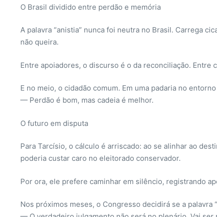
O Brasil dividido entre perdão e memória
A palavra “anistia” nunca foi neutra no Brasil. Carrega ci
não queira.
Entre apoiadores, o discurso é o da reconciliação. Entre 
E no meio, o cidadão comum. Em uma padaria no entorno de
— Perdão é bom, mas cadeia é melhor.
O futuro em disputa
Para Tarcísio, o cálculo é arriscado: ao se alinhar ao des
poderia custar caro no eleitorado conservador.
Por ora, ele prefere caminhar em silêncio, registrando a
Nos próximos meses, o Congresso decidirá se a palavra “a
— O verdadeiro julgamento não será no plenário. Vai ser 