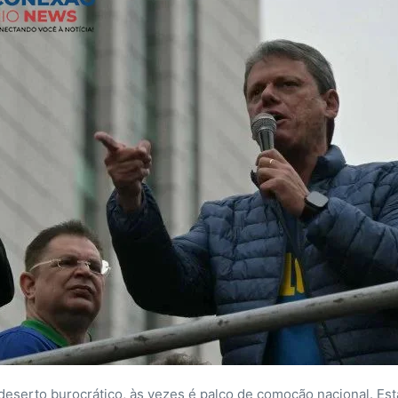
serto burocrático, às vezes é palco de comoção nacional. Esta