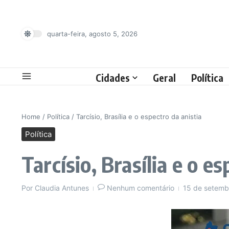
Ir para o conteúdo
quarta-feira, agosto 5, 2026
Cidades
Geral
Política
Home
/
Política
/
Tarcísio, Brasília e o espectro da anistia
Política
Tarcísio, Brasília e o e
Por
Claudia Antunes
Nenhum comentário
15 de setem