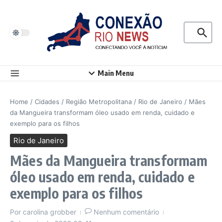
Ir para o conteúdo
Procurar p
Main Menu
Home
/
Cidades
/
Região Metropolitana
/
Rio de Janeiro
/
Mães
da Mangueira transformam óleo usado em renda, cuidado e
exemplo para os filhos
Rio de Janeiro
Mães da Mangueira transformam
óleo usado em renda, cuidado e
exemplo para os filhos
Por
carolina grobber
Nenhum comentário