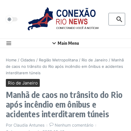
Ir para o conteúdo
Procurar p
Main Menu
Home
/
Cidades
/
Região Metropolitana
/
Rio de Janeiro
/
Manhã
de caos no trânsito do Rio após incêndio em ônibus e acidentes
interditarem túneis
Rio de Janeiro
Manhã de caos no trânsito do Rio
após incêndio em ônibus e
acidentes interditarem túneis
Por
Claudia Antunes
Nenhum comentário