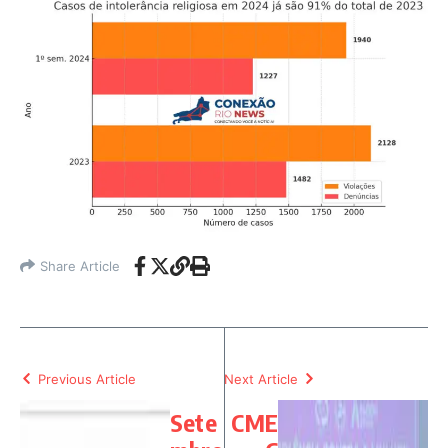
Share Article
Previous Article
Next Article
Sete
CME