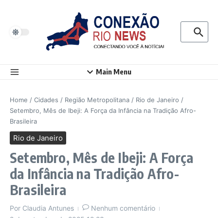
Ir para o conteúdo
Procurar p
Main Menu
Home
/
Cidades
/
Região Metropolitana
/
Rio de Janeiro
/
Setembro, Mês de Ibeji: A Força da Infância na Tradição Afro-
Brasileira
Rio de Janeiro
Setembro, Mês de Ibeji: A Força
da Infância na Tradição Afro-
Brasileira
Por
Claudia Antunes
Nenhum comentário