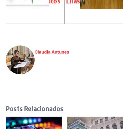
itos
Lilás
Claudia Antunes
Posts Relacionados