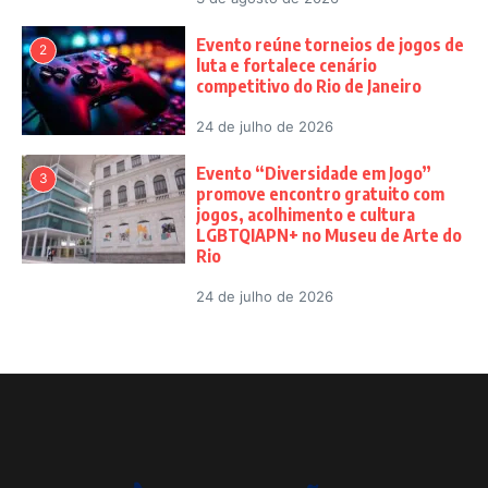
Evento reúne torneios de jogos de
2
luta e fortalece cenário
competitivo do Rio de Janeiro
24 de julho de 2026
Evento “Diversidade em Jogo”
3
promove encontro gratuito com
jogos, acolhimento e cultura
LGBTQIAPN+ no Museu de Arte do
Rio
24 de julho de 2026