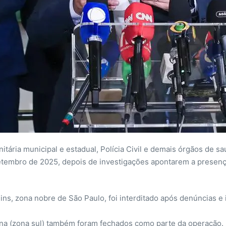
ária municipal e estadual, Polícia Civil e demais órgãos de sa
tembro de 2025, depois de investigações apontarem a presença
ins, zona nobre de São Paulo, foi interditado após denúncias e
.
iana (zona sul) também foram fechados como parte da operação.