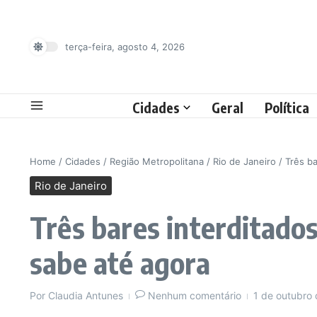
Ir para o conteúdo
terça-feira, agosto 4, 2026
Cidades
Geral
Política
Home
/
Cidades
/
Região Metropolitana
/
Rio de Janeiro
/
Três b
Rio de Janeiro
Três bares interditado
sabe até agora
Por
Claudia Antunes
Nenhum comentário
1 de outubro