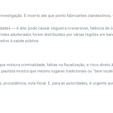
investigação. É incerto até que ponto fabricantes clandestinos
es — é alta: pode causar cegueira irreversível, falência de 
e lotes adulterados forem distribuídos por várias regiões em b
etivo à saúde pública.
e mistura criminalidade, falhas na fiscalização, e risco diret
o paulista mostra que mesmo lugares tradicionais ou “bem loca
s, procedência, nota fiscal. E, para as autoridades, é urgente a